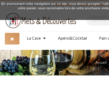
En poursuivant votre navigation sur ce site, vous devez accepter l’utili
Bienvenue Invité ! Vous pouvez
S'IDENTIFIER
ou
CRÉER UN COMPT
votre panier, vous reconnaitre lors de votre prochaine visit
La Cave
Apéro&Cocktail
Pain 
Accueil