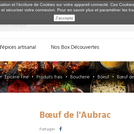
sation et l'écriture de Cookies sur votre appareil connecté. Ces Cookies 
E
e et sécuriser votre connexion. Pour en savoir plus et paramétrer les tr
J'accepte
d'épices artisanal
Nos Box Découvertes
Épicerie Fine
Produits frais
Boucherie
Boeuf
Bœuf de 
Bœuf de l'Aubrac
Partager