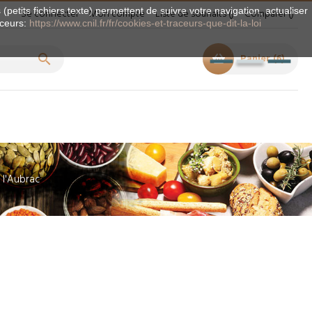
(petits fichiers texte) permettent de suivre votre navigation, actualiser
Se connecter
Mon compte
Liste de souhaits
Comparer
aceurs:
https://www.cnil.fr/fr/cookies-et-traceurs-que-dit-la-loi

Panier
6
l'Aubrac