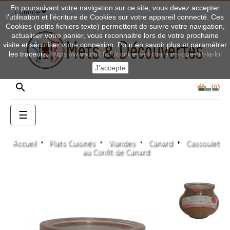
En poursuivant votre navigation sur ce site, vous devez accepter
Compte
l’utilisation et l'écriture de Cookies sur votre appareil connecté. Ces
Cookies (petits fichiers texte) permettent de suivre votre navigation,
actualiser votre panier, vous reconnaitre lors de votre prochaine
visite et sécuriser votre connexion. Pour en savoir plus et paramétrer
les traceurs:
https://www.cnil.fr/fr/cookies-et-traceurs-que-dit-la-loi
J'accepte

0
Basculer
☰
la
navigation
Accueil
Plats Cuisinés
Viandes
Canard
Cassoulet
au Confit de Canard