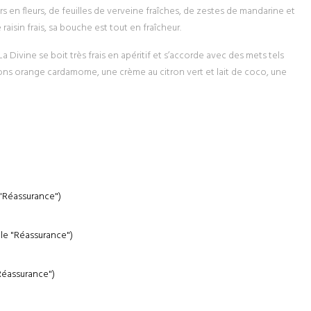
rs en fleurs, de feuilles de verveine fraîches, de zestes de mandarine et
aisin frais, sa bouche est tout en fraîcheur.
 Divine se boit très frais en apéritif et s’accorde avec des mets tels
ons orange cardamome, une crème au citron vert et lait de coco, une
 "Réassurance")
ule "Réassurance")
"Réassurance")