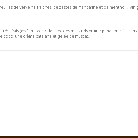
 feuilles de verveine fraîches, de zestes de mandarine et de menthol… Vin gr
très frais (8°C) et s’accorde avec des mets tels qu’une panacotta à la verve
de coco, une crème catalane et gelée de muscat.