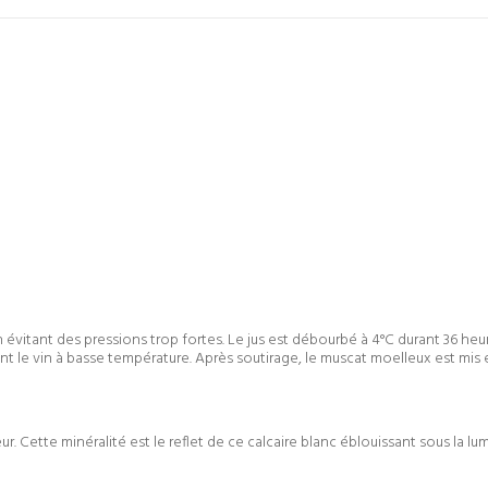
en évitant des pressions trop fortes. Le jus est débourbé à 4°C durant 36 he
 le vin à basse température. Après soutirage, le muscat moelleux est mis en
eur. Cette minéralité est le reflet de ce calcaire blanc éblouissant sous la 