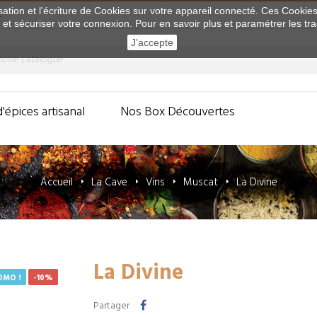
sation et l'écriture de Cookies sur votre appareil connecté. Ces Cookies 
E
e et sécuriser votre connexion. Pour en savoir plus et paramétrer les tr
J'accepte
d'épices artisanal
Nos Box Découvertes
Accueil
La Cave
Vins
Muscat
La Divine
La Divine
OMO !
-10%
Partager