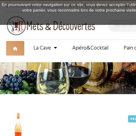
En poursuivant votre navigation sur ce site, vous devez accepter l’utili
Bienvenue Invité ! Vous pouvez
S'IDENTIFIER
ou
CRÉER UN COMPT
votre panier, vous reconnaitre lors de votre prochaine visit
La Cave
Apéro&Cocktail
Pain 
PR