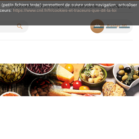
(petits fichiers texte) permettent de suivre votre navigation, actualiser
Se connecter
Mon compte
Liste de souhaits
Comparer
aceurs:
https://www.cnil.fr/fr/cookies-et-traceurs-que-dit-la-loi

Panier
6