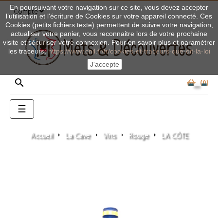
En poursuivant votre navigation sur ce site, vous devez accepter
Compte
l’utilisation et l'écriture de Cookies sur votre appareil connecté. Ces
Cookies (petits fichiers texte) permettent de suivre votre navigation,
actualiser votre panier, vous reconnaitre lors de votre prochaine
visite et sécuriser votre connexion. Pour en savoir plus et paramétrer
les traceurs:
https://www.cnil.fr/fr/cookies-et-traceurs-que-dit-la-loi
J'accepte

0
Basculer
☰
la
navigation
Accueil
La Cave
Vins
Rouge
LA CÔTE