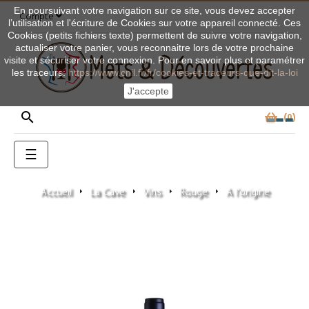
En poursuivant votre navigation sur ce site, vous devez accepter
Compte
l’utilisation et l'écriture de Cookies sur votre appareil connecté. Ces
Cookies (petits fichiers texte) permettent de suivre votre navigation,
actualiser votre panier, vous reconnaitre lors de votre prochaine
visite et sécuriser votre connexion. Pour en savoir plus et paramétrer
les traceurs:
https://www.cnil.fr/fr/cookies-et-traceurs-que-dit-la-loi
J'accepte

0
Basculer
☰
la
navigation
Accueil
La Cave
Vins
Rouge
A l'origine