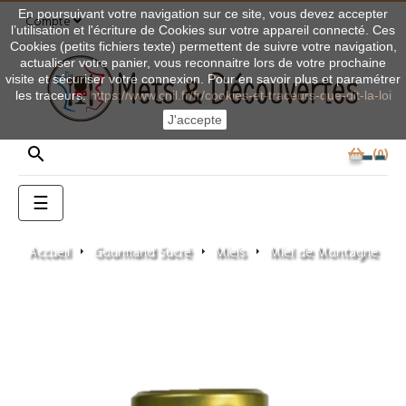
En poursuivant votre navigation sur ce site, vous devez accepter
Compte
l’utilisation et l'écriture de Cookies sur votre appareil connecté. Ces
Cookies (petits fichiers texte) permettent de suivre votre navigation,
actualiser votre panier, vous reconnaitre lors de votre prochaine
visite et sécuriser votre connexion. Pour en savoir plus et paramétrer
les traceurs:
https://www.cnil.fr/fr/cookies-et-traceurs-que-dit-la-loi
J'accepte

0
Basculer
☰
la
navigation
Accueil
Gourmand Sucré
Miels
Miel de Montagne