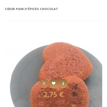
CŒUR PAIN D'ÉPICES CHOCOLAT
Prix
2,75 €