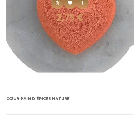
Prix
2,75 €
CŒUR PAIN D'ÉPICES NATURE