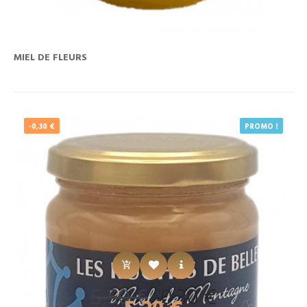
MIEL DE FLEURS
-0,30 €
PROMO !
Prix
Prix
5,50 €
-0,30 €