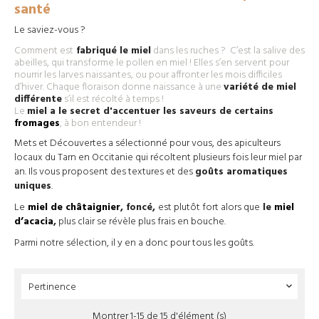
santé
Le saviez-vous ?
Comment est
fabriqué le miel
dans les ruches ? C’est la salive des
abeilles, qui transforme le pollen en miel ! Elles s’en servent pour
nourrir les larves naissantes, ou pour affronter les mois difficiles
d’hiver. Chaque floraison donne naissance à une
variété de miel
différente
s’il est récolté à temps !
Le
miel a le secret d'accentuer les saveurs de certains
fromages
, à bon entendeur !
Mets et Découvertes a sélectionné pour vous, des apiculteurs
locaux du Tarn en Occitanie qui récoltent plusieurs fois leur miel par
an. Ils vous proposent des textures et des
goûts aromatiques
uniques
.
Le
miel de châtaignier
, foncé,
est plutôt fort alors que
le
miel
d’acacia
,
plus clair se révèle plus frais en bouche.
Parmi notre sélection, il y en a donc pour tous les goûts.
Pertinence

Montrer 1-15 de 15 d'élément (s)