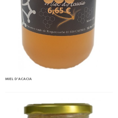
Prix
6,65 €
MIEL D'ACACIA