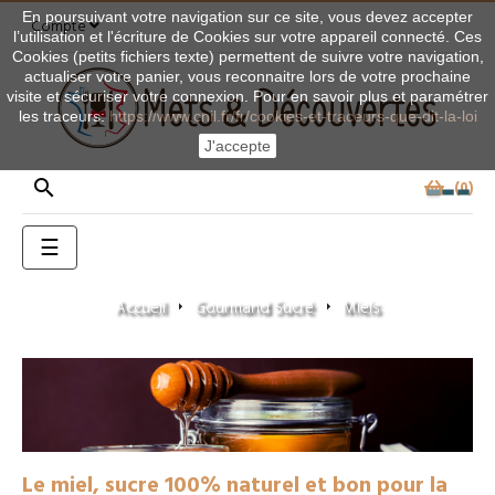
En poursuivant votre navigation sur ce site, vous devez accepter
Compte
l’utilisation et l'écriture de Cookies sur votre appareil connecté. Ces
Cookies (petits fichiers texte) permettent de suivre votre navigation,
actualiser votre panier, vous reconnaitre lors de votre prochaine
visite et sécuriser votre connexion. Pour en savoir plus et paramétrer
les traceurs:
https://www.cnil.fr/fr/cookies-et-traceurs-que-dit-la-loi
J'accepte

0
Basculer
☰
la
navigation
Accueil
Gourmand Sucré
Miels
Le miel, sucre 100% naturel et bon pour la