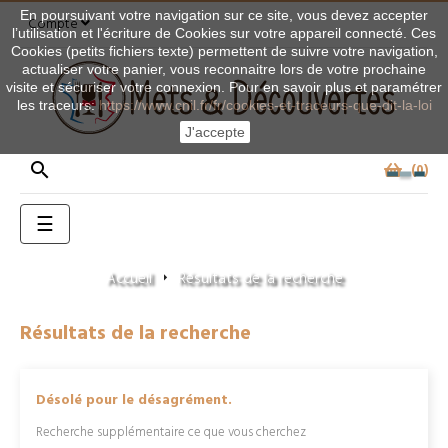
En poursuivant votre navigation sur ce site, vous devez accepter
Compte
l’utilisation et l'écriture de Cookies sur votre appareil connecté. Ces
Cookies (petits fichiers texte) permettent de suivre votre navigation,
actualiser votre panier, vous reconnaitre lors de votre prochaine
visite et sécuriser votre connexion. Pour en savoir plus et paramétrer
les traceurs:
https://www.cnil.fr/fr/cookies-et-traceurs-que-dit-la-loi
J'accepte

0
Basculer
☰
la
navigation
Accueil
Résultats de la recherche
Résultats de la recherche
Désolé pour le désagrément.
Recherche supplémentaire ce que vous cherchez