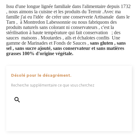
Issu d'une longue lignée familiale dans l'alimentaire depuis 1732
, nous aimons la cuisine et les produits du Terroir .Avec ma
famille j'ai eu l'idée de créer une conserverie Artisanale dans le
Tarn , à Montredon Labessonnie ou nous fabriquons des
produits naturels sans colorant ni conservateurs , c'est la
stérilisation à haute température qui fait conservation ; des
sauces maisons . Moutardes , ails et échalotes confits Une
gamme de Marinades et Fonds de Sauces ,
sans gluten , sans
sel , sans sucre ajouté,
sans
conservateur et sans matières
grasses 100% d'origine
végétale
.
Désolé pour le désagrément.
Recherche supplémentaire ce que vous cherchez
