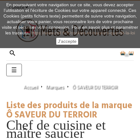
En poursuivant votre navigation sur ce site, vous devez accepter
Compte
l’utilisation et l'écriture de Cookies sur votre appareil connecté. Ces
Cookies (petits fichiers texte) permettent de suivre votre navigation,
actualiser votre panier, vous reconnaitre lors de votre prochaine
visite et sécuriser votre connexion. Pour en savoir plus et paramétrer
les traceurs:
https://www.cnil.fr/fr/cookies-et-traceurs-que-dit-la-loi
J'accepte

0
Basculer
☰
la
navigation
Accueil
Marques
Ô SAVEUR DU TERROIR
Liste des produits de la marque
Ô SAVEUR DU TERROIR
Chef de cuisine et
maître saucier