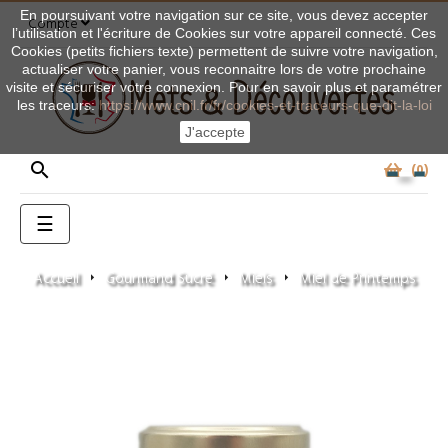
En poursuivant votre navigation sur ce site, vous devez accepter
Compte
l’utilisation et l'écriture de Cookies sur votre appareil connecté. Ces
Cookies (petits fichiers texte) permettent de suivre votre navigation,
actualiser votre panier, vous reconnaitre lors de votre prochaine
visite et sécuriser votre connexion. Pour en savoir plus et paramétrer
les traceurs:
https://www.cnil.fr/fr/cookies-et-traceurs-que-dit-la-loi
J'accepte

0
Basculer
☰
la
navigation
Accueil
Gourmand Sucré
Miels
Miel de Printemps