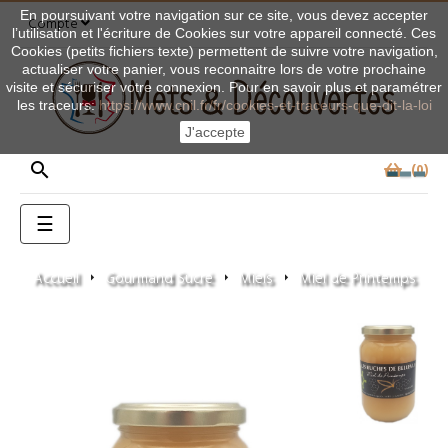
En poursuivant votre navigation sur ce site, vous devez accepter
Compte
l’utilisation et l'écriture de Cookies sur votre appareil connecté. Ces
Cookies (petits fichiers texte) permettent de suivre votre navigation,
actualiser votre panier, vous reconnaitre lors de votre prochaine
visite et sécuriser votre connexion. Pour en savoir plus et paramétrer
les traceurs:
https://www.cnil.fr/fr/cookies-et-traceurs-que-dit-la-loi
J'accepte

0
Basculer
☰
la
navigation
Accueil
Gourmand Sucré
Miels
Miel de Printemps