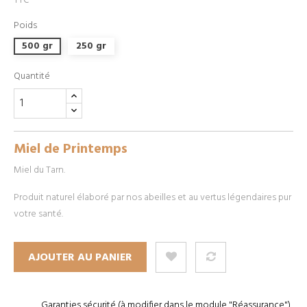
TTC
Poids
500 gr
250 gr
Quantité
Miel de Printemps
Miel du Tarn.
Produit naturel élaboré par nos abeilles et au vertus légendaires pur
votre santé.
AJOUTER AU PANIER
Garanties sécurité (à modifier dans le module "Réassurance")